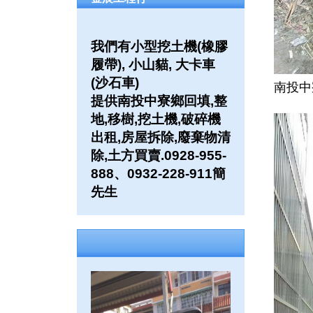
我們有小型挖土機(橡膠
履帶), 小山貓, 大卡車
(沙石車)
南投中
提供南投中寮鄉回填,整
地,移樹,挖土機,破碎機
出租,房屋拆除,廢棄物清
除,土方買賣.0928-955-
888、0932-228-911簡
先生