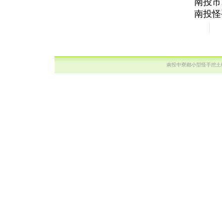
南投市
南投怪
南投中寮鄉小型怪手挖土機出租