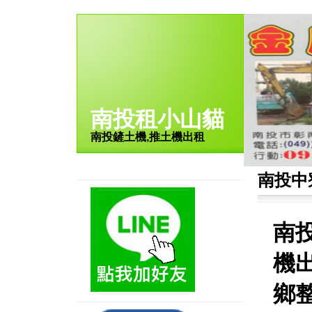
南投租小山貓
南投鏟土機,推土機出租
南投中
南
機
鄉