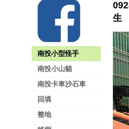
092
生
南投小型怪手
南投小山貓
南投卡車沙石車
回填
整地