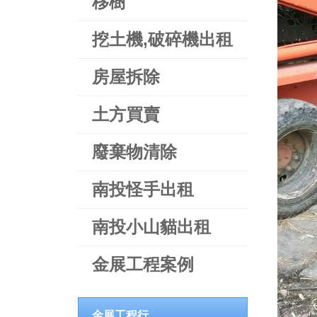
移樹
挖土機,破碎機出租
房屋拆除
土方買賣
廢棄物清除
南投怪手出租
南投小山貓出租
金展工程案例
金展工程行