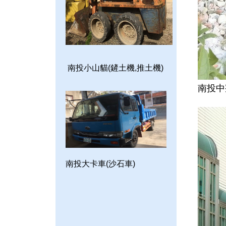
南投小山貓(鏟土機,推土機)
南投中
南投大卡車(沙石車)