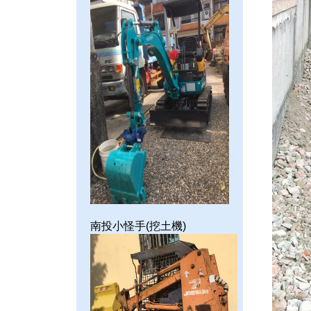
南投小怪手(挖土機)