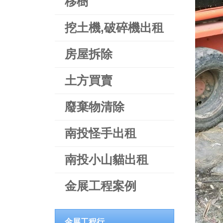
移樹
挖土機,破碎機出租
房屋拆除
土方買賣
廢棄物清除
南投怪手出租
南投小山貓出租
金展工程案例
金展工程行