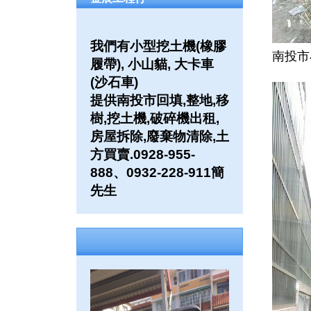
我們有小型挖土機(橡膠
南投市
履帶), 小山貓, 大卡車
(沙石車)
提供南投市回填,整地,移
樹,挖土機,破碎機出租,
房屋拆除,廢棄物清除,土
方買賣.0928-955-
888、0932-228-911簡
先生