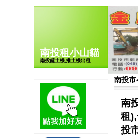
南投租小山貓
南投鏟土機,推土機出租
南投市
南
租)
投市