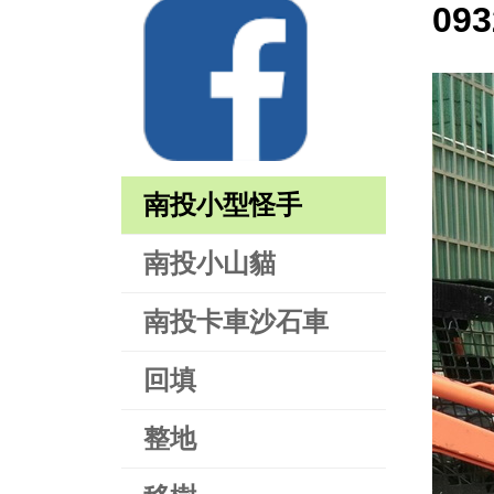
09
南投小型怪手
南投小山貓
南投卡車沙石車
回填
整地