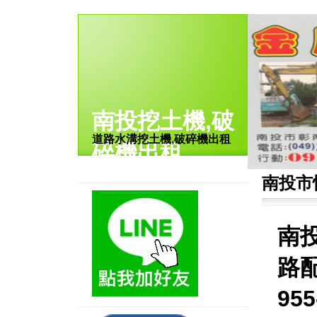
南投挖土機,破
道路水溝挖土機,破碎機出租
碎機出租
南投市
南
路配
95