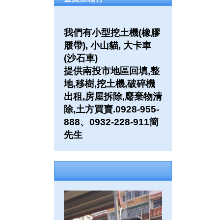
我們有小型挖土機(橡膠
履帶), 小山貓, 大卡車
(沙石車)
提供南投市地區回填,整
地,移樹,挖土機,破碎機
出租,房屋拆除,廢棄物清
除,土方買賣.0928-955-
888、0932-228-911簡
先生