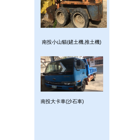
南投小山貓(鏟土機,推土機)
南投大卡車(沙石車)