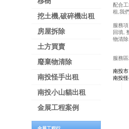
移樹
配合工
租,我
挖土機,破碎機出租
服務項
房屋拆除
回填, 
物清除
土方買賣
服務區
廢棄物清除
南投市
南投怪手出租
南投怪
南投小山貓出租
金展工程案例
金展工程行